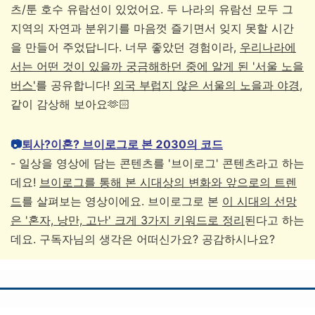
츠/툰 호수 유람선이 있었어요. 두 나라의 유람선 모두 그
지역의 자연과 분위기를 마음껏 즐기면서 잊지 못할 시간
을 만들어 주었답니다. 너무 좋았던 경험이라,
우리나라에
서는 어떤 것이 있을까 궁금해하던 중에 알게 된 '서울 노을
버스'
를 공유합니다!
외국 부럽지 않은 서울의 노을과 야경
,
같이 감상해 보아요🫶🏻
📷
퇴사?이혼? 브이로그로 본 2030의 코드
- 일상을 영상에 담는 콘텐츠를 '브이로그' 콘텐츠라고 하는
데요!
브이로그를 통해 본 시대상의 변화와 앞으로의 트렌
드
를 살펴보는 영상이에요. 브이로그로 본
이 시대의 선망
은 '혼자, 낭만, 고난' 크게 3가지 키워드로 정리
된다고 하는
데요. 구독자님의 생각은 어떠신가요? 공감하시나요?