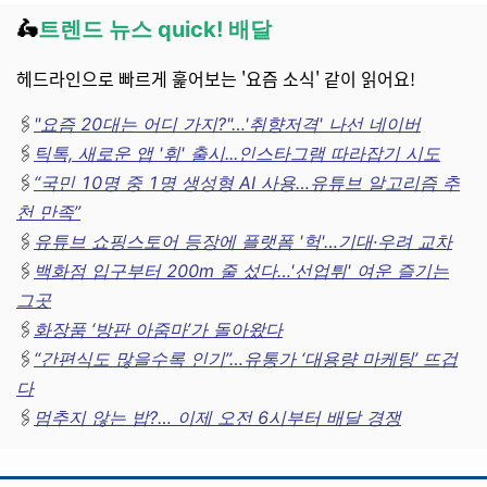
🛵
트렌드 뉴스 quick! 배달
헤드라인으로 빠르게 훑어보는 '요즘 소식' 같이 읽어요!
🖇️
"요즘 20대는 어디 가지?"…'취향저격' 나선 네이버
🖇️
틱톡, 새로운 앱 '휘' 출시...인스타그램 따라잡기 시도
🖇️
“국민 10명 중 1명 생성형 AI 사용…유튜브 알고리즘 추
천 만족”
🖇️
유튜브 쇼핑스토어 등장에 플랫폼 '헉'…기대·우려 교차
🖇️
백화점 입구부터 200m 줄 섰다…'선업튀' 여운 즐기는
그곳
🖇️
화장품 ‘방판 아줌마’가 돌아왔다
🖇️
“간편식도 많을수록 인기”…유통가 ‘대용량 마케팅’ 뜨겁
다
🖇️
멈추지 않는 밥?… 이제 오전 6시부터 배달 경쟁